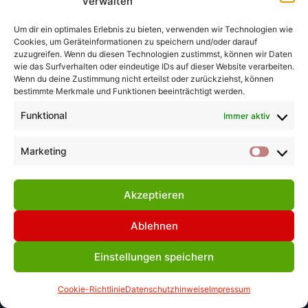
verwalten
Um dir ein optimales Erlebnis zu bieten, verwenden wir Technologien wie
Cookies, um Geräteinformationen zu speichern und/oder darauf
zuzugreifen. Wenn du diesen Technologien zustimmst, können wir Daten
wie das Surfverhalten oder eindeutige IDs auf dieser Website verarbeiten.
Wenn du deine Zustimmung nicht erteilst oder zurückziehst, können
bestimmte Merkmale und Funktionen beeinträchtigt werden.
Funktional
Immer aktiv
Impressum
Datenschuzhinweise
Cookie Richtlinie
Marketing
Market
[EU]
Akzeptieren
Ablehnen
© 2026 Arbeitsgruppe Kunsthandwerk
Einstellungen speichern
Braunschweig e.V.
Cookie-Richtlinie
Datenschutzhinweise
Impressum