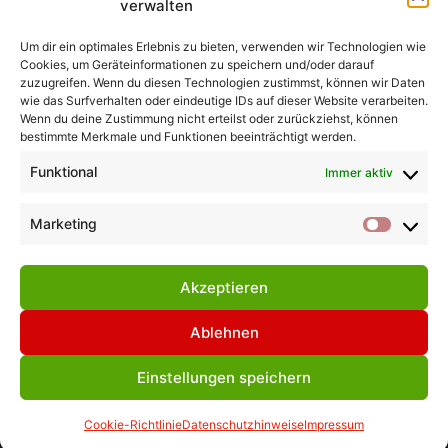
verwalten
Um dir ein optimales Erlebnis zu bieten, verwenden wir Technologien wie
Cookies, um Geräteinformationen zu speichern und/oder darauf
zuzugreifen. Wenn du diesen Technologien zustimmst, können wir Daten
wie das Surfverhalten oder eindeutige IDs auf dieser Website verarbeiten.
Wenn du deine Zustimmung nicht erteilst oder zurückziehst, können
bestimmte Merkmale und Funktionen beeinträchtigt werden.
Funktional
Immer aktiv
Impressum
Datenschuzhinweise
Cookie Richtlinie
Marketing
Market
[EU]
Akzeptieren
Ablehnen
© 2026 Arbeitsgruppe Kunsthandwerk
Einstellungen speichern
Braunschweig e.V.
Cookie-Richtlinie
Datenschutzhinweise
Impressum