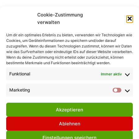
CAROL
Cookie-Zustimmung
^
verwalten
Um dir ein optimales Erlebnis zu bieten, verwenden wir Technologien wie
Cookies, um Geräteinformationen zu speichern und/oder darauf
zuzugreifen. Wenn du diesen Technologien zustimmst, können wir Daten
wie das Surfverhalten oder eindeutige IDs auf dieser Website verarbeiten.
Wenn du deine Zustimmung nicht erteilst oder zurückziehst, können
bestimmte Merkmale und Funktionen beeinträchtigt werden.
Funktional
Immer aktiv
Impressum
Datenschuzhinweise
Cookie Richtlinie
Marketing
Market
[EU]
Akzeptieren
Ablehnen
© 2026 Arbeitsgruppe Kunsthandwerk
Einstellungen speichern