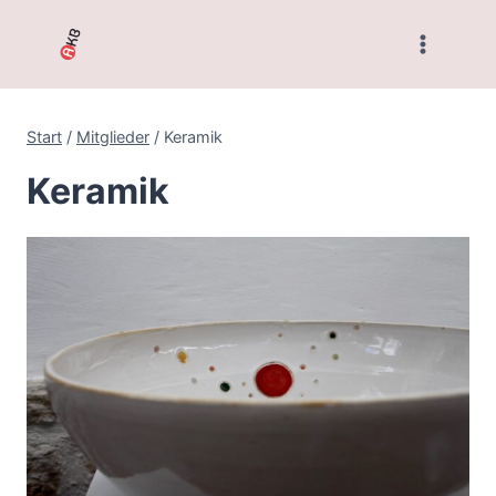
Zum
Inhalt
springen
Start
/
Mitglieder
/
Keramik
Keramik