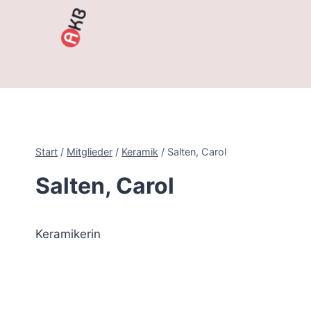
Zum
Inhalt
springen
Start
/
Mitglieder
/
Keramik
/
Salten, Carol
Salten, Carol
Keramikerin