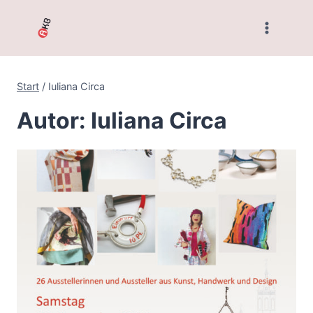
Zum
Inhalt
springen
Start
/
Iuliana Circa
Autor: Iuliana Circa