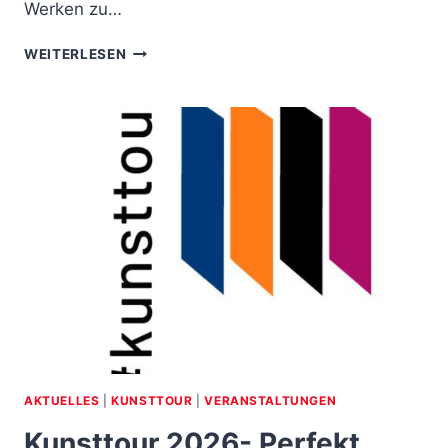
Werken zu…
KUNST
WEITERLESEN
IM
HANDWERK
2026-
ALTE
WAAGE
BRAUNSCHWEIG
AKTUELLES
|
KUNSTTOUR
|
VERANSTALTUNGEN
Kunsttour 2026- Perfekt .