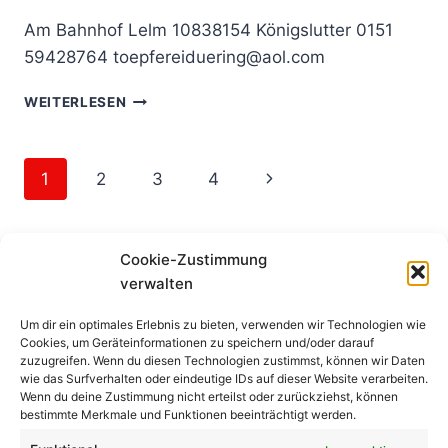
Am Bahnhof Lelm 10838154 Königslutter 0151
59428764 toepfereiduering@aol.com
DÜRING,
WEITERLESEN
BARBARA
Seitennavigation
Nächste
1
2
3
4
Seite
Cookie-Zustimmung
^
verwalten
Um dir ein optimales Erlebnis zu bieten, verwenden wir Technologien wie
Cookies, um Geräteinformationen zu speichern und/oder darauf
zuzugreifen. Wenn du diesen Technologien zustimmst, können wir Daten
wie das Surfverhalten oder eindeutige IDs auf dieser Website verarbeiten.
Wenn du deine Zustimmung nicht erteilst oder zurückziehst, können
bestimmte Merkmale und Funktionen beeinträchtigt werden.