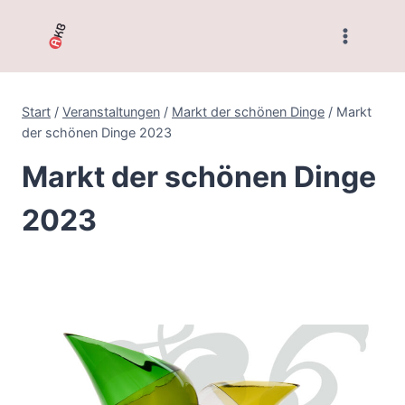
Zum
Inhalt
springen
Start
/
Veranstaltungen
/
Markt der schönen Dinge
/
Markt
der schönen Dinge 2023
Markt der schönen Dinge
2023