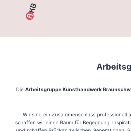
Zum
Inhalt
springen
Arbeits
Die
Arbeitsgruppe Kunsthandwerk Braunschwe
Wir sind ein Zusammenschluss professionell
schaffen wir einen Raum für Begegnung, Inspirat
und schaffen Brücken zwischen Generationen. So