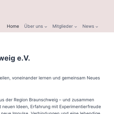
Home
Über uns
Mitglieder
News
eig e.V.
 teilen, voneinander lernen und gemeinsam Neues
 aus der Region Braunschweig – und zusammen
t neuen Ideen, Erfahrung mit Experimentierfreude
h neue Impulse, Verbindungen und eine lebendige